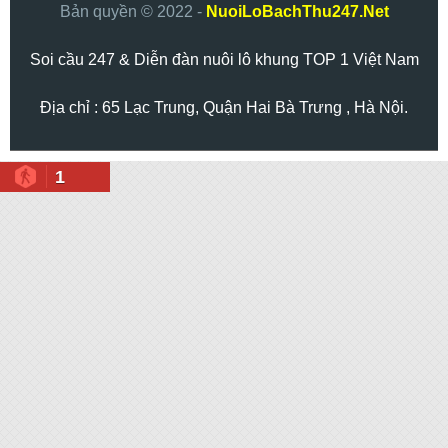
Bản quyền © 2022 -
NuoiLoBachThu247.Net
Soi cầu 247 & Diễn đàn nuôi lô khung TOP 1 Việt Nam
Địa chỉ : 65 Lạc Trung, Quận Hai Bà Trưng , Hà Nội.
1