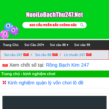
Trang Chủ
Soi Cầu 247▾
Soi cầu 88 ▾
Soi cầu 99
Soi cầu 247
Soi cầu 88
Lô chuẩn 247
Xem chốt số tại:
Rồng Bạch Kim 247
Trang chủ
›
kinh nghiệm chơi
Kinh nghiệm quản lý vốn chơi lô đề