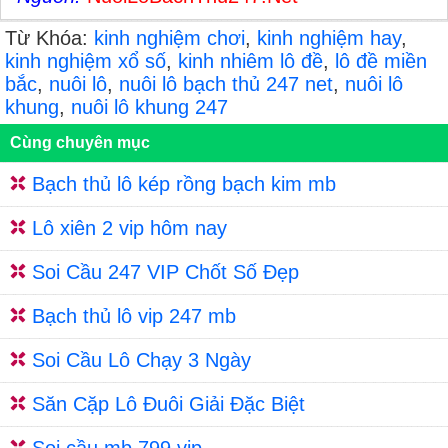
Từ Khóa:
kinh nghiệm chơi
,
kinh nghiệm hay
,
kinh nghiệm xổ số
,
kinh nhiêm lô đề
,
lô đề miền
bắc
,
nuôi lô
,
nuôi lô bạch thủ 247 net
,
nuôi lô
khung
,
nuôi lô khung 247
Cùng chuyên mục
Bạch thủ lô kép rồng bạch kim mb
Lô xiên 2 vip hôm nay
Soi Cầu 247 VIP Chốt Số Đẹp
Bạch thủ lô vip 247 mb
Soi Cầu Lô Chạy 3 Ngày
Săn Cặp Lô Đuôi Giải Đặc Biệt