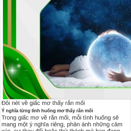
Đôi nét về giấc mơ thấy rắn mối
Ý nghĩa từng tình huống mơ thấy rắn mối
Trong giấc mơ về rắn mối, mỗi tình huống sẽ
mang một ý nghĩa riêng, phản ánh những cảm