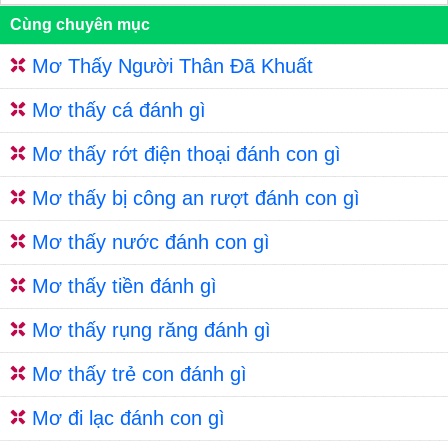
Cùng chuyên mục
Mơ Thấy Người Thân Đã Khuất
Mơ thấy cá đánh gì
Mơ thấy rớt điện thoại đánh con gì
Mơ thấy bị công an rượt đánh con gì
Mơ thấy nước đánh con gì
Mơ thấy tiền đánh gì
Mơ thấy rụng răng đánh gì
Mơ thấy trẻ con đánh gì
Mơ đi lạc đánh con gì