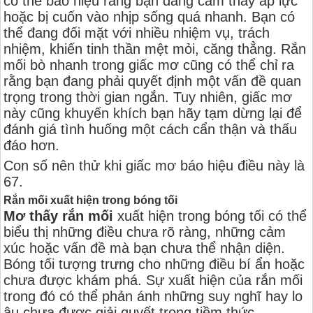
có thể báo hiệu rằng bạn đang cảm thấy áp lực
hoặc bị cuốn vào nhịp sống quá nhanh. Bạn có
thể đang đối mặt với nhiều nhiệm vụ, trách
nhiệm, khiến tinh thần mệt mỏi, căng thẳng. Rắn
mối bò nhanh trong giấc mơ cũng có thể chỉ ra
rằng bạn đang phải quyết định một vấn đề quan
trọng trong thời gian ngắn. Tuy nhiên, giấc mơ
này cũng khuyến khích bạn hãy tạm dừng lại để
đánh giá tình huống một cách cẩn thận và thấu
đáo hơn.
Con số nên thử khi giấc mơ báo hiệu điều này là
67.
Rắn mối xuất hiện trong bóng tối
Mơ thấy rắn mối
xuất hiện trong bóng tối có thể
biểu thị những điều chưa rõ ràng, những cảm
xúc hoặc vấn đề mà bạn chưa thể nhận diện.
Bóng tối tượng trưng cho những điều bí ẩn hoặc
chưa được khám phá. Sự xuất hiện của rắn mối
trong đó có thể phản ánh những suy nghĩ hay lo
âu chưa được giải quyết trong tiềm thức.