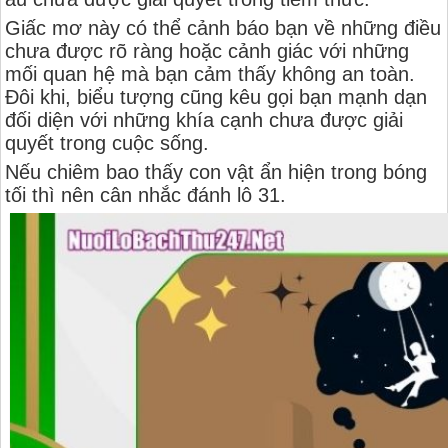
Giấc mơ này có thể cảnh báo bạn về những điều
chưa được rõ ràng hoặc cảnh giác với những
mối quan hệ mà bạn cảm thấy không an toàn.
Đôi khi, biểu tượng cũng kêu gọi bạn mạnh dạn
đối diện với những khía cạnh chưa được giải
quyết trong cuộc sống.
Nếu chiêm bao thấy con vật ẩn hiện trong bóng
tối thì nên cân nhắc đánh lô 31.