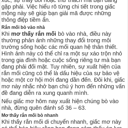
xúc, sự thay đổi hoặc thử thách mà bạn đang
gặp phải. Việc hiểu rõ từng chi tiết trong giấc
mộng này sẽ giúp bạn giải mã được những
thông điệp tiềm ẩn.
Rắn mối bò vào nhà
Khi
mơ thấy rắn mối
bò vào nhà, điều này
thường phản ánh những thay đổi trong môi
trường sống hoặc các mối quan hệ thân thiết.
Hình ảnh này có thể chỉ ra một sự xáo trộn nhỏ
trong gia đình hoặc cuộc sống riêng tư mà bạn
đang phải đối mặt. Tuy nhiên, sự xuất hiện của
rắn mối cũng có thể là dấu hiệu của sự bảo vệ
hoặc một cơ hội mới đang dần đến. Đôi khi, giấc
mơ này nhắc nhở bạn chú ý hơn đến những vấn
đề đang diễn ra xung quanh mình.
Nếu giấc mơ hôm nay xuất hiện chúng bò vào
nhà, đừng quên đánh số 36 – 63.
Mơ thấy rắn mối bò nhanh
Khi thấy rắn mối di chuyển nhanh, giấc mơ này