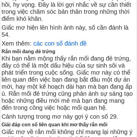
hồi, hy vọng. Đây là lời gợi nhắc về sự cần thiết
trong việc chăm sóc bản thân trong những thời
điểm khó khăn.
Giấc mơ hiện lên hình ảnh này, số cần đánh là
54.
Xem thêm:
các con số đánh đề
Rắn mối đang đẻ trứng
Khi bạn nằm mộng thấy rắn mối đang đẻ trứng,
đây có thể là một dấu hiệu của sự sinh sôi và
phát triển trong cuộc sống. Giấc mơ này có thể
liên quan đến việc bạn đang bắt đầu một dự án
mới, hay một kế hoạch dài hạn mà bạn đang ấp
ủ. Rắn mối đẻ trứng cũng phản ánh sự sáng tạo
hoặc những điều mới mẻ mà bạn đang mang
đến trong công việc hoặc mối quan hệ.
Cảnh tượng trong mơ này gợi ý con số 29.
Giải đáp con số liên quan khi mơ thấy rắn mối
Giấc mơ về rắn mối không chỉ mang lại những ý