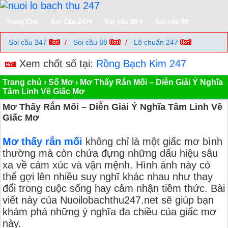
Trang Chủ
Soi Cầu 247▾
Soi cầu 88 ▾
Soi cầu 99
Soi cầu 247
Soi cầu 88
Lô chuẩn 247
Xem chốt số tại:
Rồng Bạch Kim 247
Trang chủ
›
Sổ Mơ
›
Mơ Thấy Rắn Mối – Diễn Giải Ý Nghĩa
Tâm Linh Về Giấc Mơ
Mơ Thấy Rắn Mối – Diễn Giải Ý Nghĩa Tâm Linh Về
Giấc Mơ
Mơ thấy rắn mối
không chỉ là một giấc mơ bình
thường mà còn chứa đựng những dấu hiệu sâu
xa về cảm xúc và vận mệnh. Hình ảnh này có
thể gợi lên nhiều suy nghĩ khác nhau như thay
đổi trong cuộc sống hay cảm nhận tiềm thức. Bài
viết này của Nuoilobachthu247.net sẽ giúp bạn
khám phá những ý nghĩa đa chiều của giấc mơ
này.