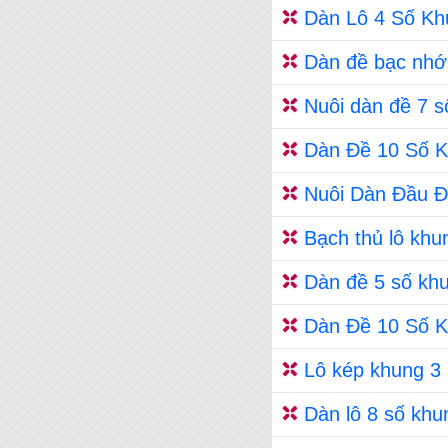
Dàn Lô 4 Số Kh
Dàn đề bạc nhớ
Nuôi dàn đề 7 s
Dàn Đề 10 Số K
Nuôi Dàn Đầu Đ
Bạch thủ lô khu
Dàn đề 5 số kh
Dàn Đề 10 Số K
Lô kép khung 3
Dàn lô 8 số khu