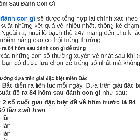
Hôm Sau Đánh Con Gì
 đánh con gì
sẽ được tổng hợp lại chính xác theo
 suất những kết quả về nhiều nhất, thống kê chạm
 Ngoài ra, nuôi lô bạch thủ 247 mang đến cho kh
nhằm nâng cao cơ hội trúng thưởng.
 ra 84 hôm sau đánh con gì dễ trúng
 xác những con số thường xuyên về nhất sau khi t
 bạn có được lựa chọn dễ trúng số nhất mà không
hưởng dựa trên giải đặc biệt miền Bắc
Bắc diễn ra liên tục mỗi ngày. Dựa trên giải đặc b
suất
đề ra 84 hôm sau đánh con gì
như sau:
 2 số cuối giải đặc biệt đề về hôm trước là 84
Số lần xuất hiện
 lần
 lần
 lần