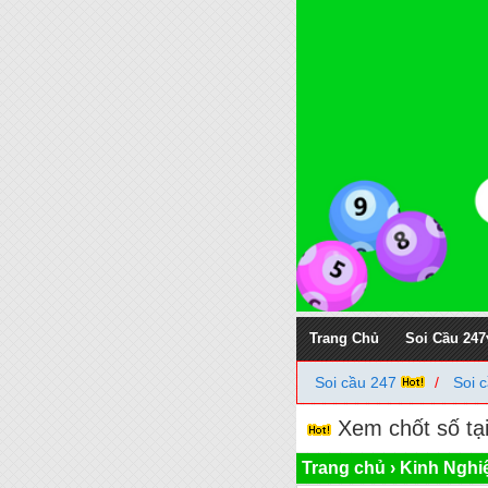
Trang Chủ
Soi Cầu 247
Soi cầu 247
Soi 
Xem chốt số tạ
Trang chủ
›
Kinh Nghi