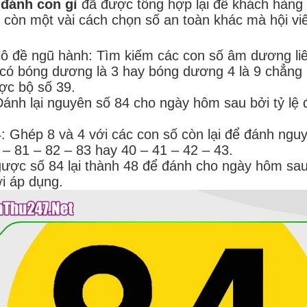
 đánh con gì
đã được tổng hợp lại để khách hàng
n còn một vài cách chọn số an toàn khác mà hội vi
lô đề ngũ hành: Tìm kiếm các con số âm dương li
 có bóng dương là 3 hay bóng dương 4 là 9 chẳng
ược bộ số 39.
Đánh lại nguyên số 84 cho ngày hôm sau bởi tỷ lệ đề
: Ghép 8 và 4 với các con số còn lại để đánh nguy
 – 81 – 82 – 83 hay 40 – 41 – 42 – 43.
gược số 84 lại thành 48 để đánh cho ngày hôm sa
i áp dụng.