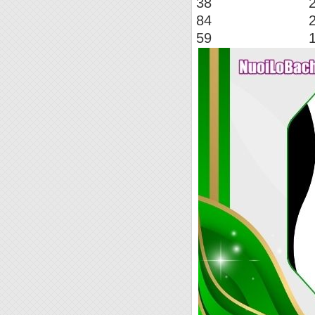
38
2
84
2
59
1