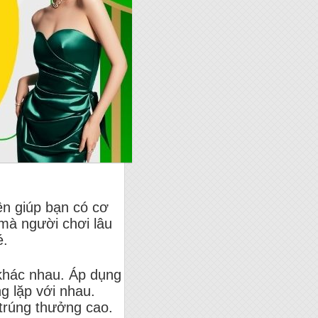
ện giúp bạn có cơ
mà người chơi lâu
é.
 khác nhau. Áp dụng
g lặp với nhau.
 trúng thưởng cao.