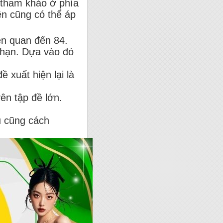
 tham khảo ở phía
ên cũng có thể áp
ên quan đến 84.
 hạn. Dựa vào đó
 xuất hiện lại là
ên tập đề lớn.
u cũng cách