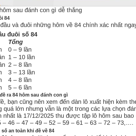
 hôm sau đánh con gì dễ thắng
i 84
đầu và đuôi những hôm về 84 chính xác nhất ngay
u đuôi số 84
Tổng
n
0 – 9 lần
ần
1 – 10 lần
ần
2 – 8 lần
n
3 – 13 lần
n
4 – 8 lần
n
5 – 6 lần
 đề ra 84 hôm sau đánh con gì
ề, bạn cũng nên xem đến dàn lô xuất hiện kèm theo
 quá lớn nhưng vẫn là một trong các lựa chọn đá
 nhất là 17/12/2025 thu được tập lô hôm sau bao
5 – 46 – 47 – 49 – 52 – 59 – 61 – 63 – 72 – 73,….
ố an toàn khi đề về 84