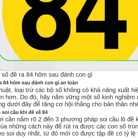
số đề ra 84 hôm sau đánh con gì
a 84 hôm sau đánh con gì an toàn
huật, loại trừ các bộ số không có khả năng xuất hi
ớn hơn. Do đó, hãy nắm vững một số kinh nghiệm 
g dưới đây để tăng cơ hội thắng cho bản thân nh
soi cầu khi đề về 84
ơi cần nắm rõ 2 đến 3 phương pháp soi cầu lô đề
của những cách này để rút ra được các con số trùn
 soi duy nhất, từ đó mới có được tập đề có tỷ lệ