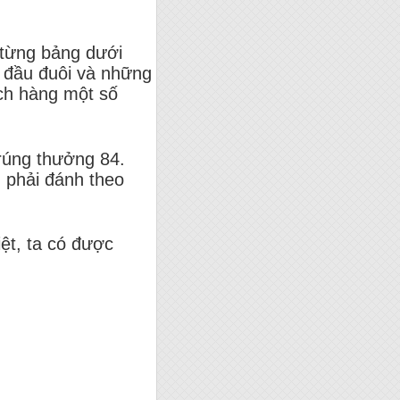
 từng bảng dưới
 đầu đuôi và những
ách hàng một số
rúng thưởng 84.
 phải đánh theo
iệt, ta có được