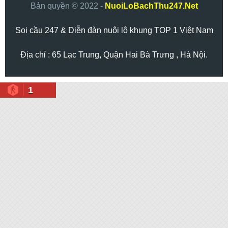
Bản quyền © 2022 -
NuoiLoBachThu247.Net
Soi cầu 247 & Diễn đàn nuôi lô khung TOP 1 Việt Nam
Địa chỉ : 65 Lạc Trung, Quận Hai Bà Trưng , Hà Nội.
1