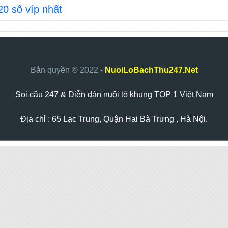
20 số víp nhất
Bản quyền © 2022 -
NuoiLoBachThu247.Net
Soi cầu 247 & Diễn đàn nuôi lô khung TOP 1 Việt Nam
Địa chỉ : 65 Lạc Trung, Quận Hai Bà Trưng , Hà Nội.