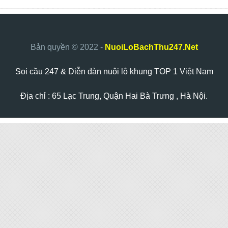
Bản quyền © 2022 -
NuoiLoBachThu247.Net
Soi cầu 247 & Diễn đàn nuôi lô khung TOP 1 Việt Nam
Địa chỉ : 65 Lạc Trung, Quận Hai Bà Trưng , Hà Nội.