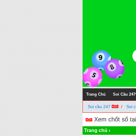
Trang Chủ
Soi Cầu 247
Soi cầu 247
Soi 
Xem chốt số tạ
Trang chủ
›