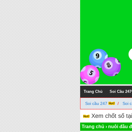
Trang Chủ
Soi Cầu 247
Soi cầu 247
Soi 
Xem chốt số tạ
Trang chủ
›
nuôi đầu đ