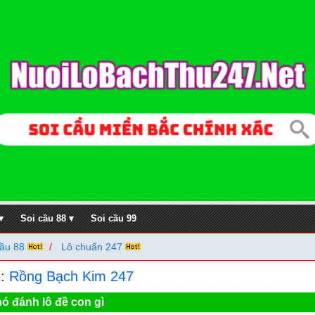
▾
Soi cầu 88 ▾
Soi cầu 99
cầu 88
Lô chuẩn 247
i:
Rồng Bạch Kim 247
ó đánh lô đề con gì