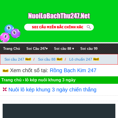
Trang Chủ
Soi Cầu 247▾
Soi cầu 88 ▾
Soi cầu 99
Soi cầu 247
Soi cầu 88
Lô chuẩn 247
Xem chốt số tại:
Rồng Bạch Kim 247
Trang chủ
›
lô kép nuôi khung 3 ngày
Nuôi lô kép khung 3 ngày chiến thắng