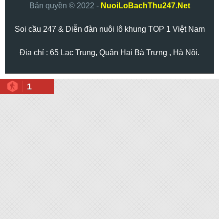
Bản quyền © 2022 -
NuoiLoBachThu247.Net
Soi cầu 247 & Diễn đàn nuôi lô khung TOP 1 Việt Nam
Địa chỉ : 65 Lạc Trung, Quận Hai Bà Trưng , Hà Nội.
1