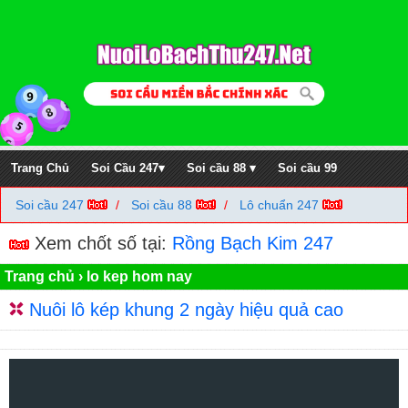
Trang Chủ
Soi Cầu 247▾
Soi cầu 88 ▾
Soi cầu 99
Soi cầu 247
Soi cầu 88
Lô chuẩn 247
Xem chốt số tại:
Rồng Bạch Kim 247
Trang chủ
›
lo kep hom nay
Nuôi lô kép khung 2 ngày hiệu quả cao