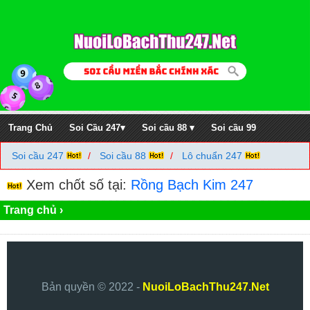
Trang Chủ
Soi Cầu 247▾
Soi cầu 88 ▾
Soi cầu 99
Soi cầu 247
Soi cầu 88
Lô chuẩn 247
Xem chốt số tại:
Rồng Bạch Kim 247
Trang chủ
›
Bản quyền © 2022 -
NuoiLoBachThu247.Net