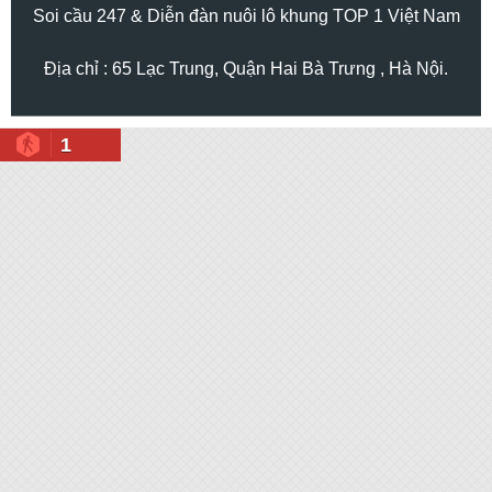
Soi cầu 247 & Diễn đàn nuôi lô khung TOP 1 Việt Nam
Địa chỉ : 65 Lạc Trung, Quận Hai Bà Trưng , Hà Nội.
1