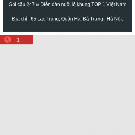
Soi cầu 247 & Diễn đàn nuôi lô khung TOP 1 Việt Nam
Địa chỉ : 65 Lạc Trung, Quận Hai Bà Trưng , Hà Nội.
1