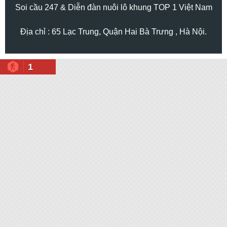
Soi cầu 247 & Diễn đàn nuôi lô khung TOP 1 Việt Nam
Địa chỉ : 65 Lạc Trung, Quận Hai Bà Trưng , Hà Nội.
1