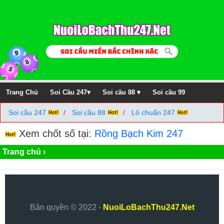
Trang Chủ
Soi Cầu 247▾
Soi cầu 88 ▾
Soi cầu 99
Soi cầu 247
Soi cầu 88
Lô chuẩn 247
Xem chốt số tại:
Rồng Bạch Kim 247
Trang chủ
›
Bản quyền © 2022 -
NuoiLoBachThu247.Net