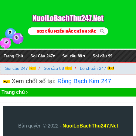
Trang Chủ
Soi Cầu 247▾
Soi cầu 88 ▾
Soi cầu 99
Soi cầu 247
Soi cầu 88
Lô chuẩn 247
Xem chốt số tại:
Rồng Bạch Kim 247
Trang chủ
›
Bản quyền © 2022 -
NuoiLoBachThu247.Net