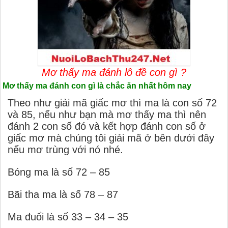
Mơ thấy ma đánh lô đề con gì ?
Mơ thấy ma đánh con gì là chắc ăn nhất hôm nay
Theo như giải mã giấc mơ thì ma là con số 72
và 85, nếu như bạn mà mơ thấy ma thì nên
đánh 2 con số đó và kết hợp đánh con số ở
giấc mơ mà chúng tôi giải mã ở bên dưới đây
nếu mơ trùng với nó nhé.
Bóng ma là số 72 – 85
Bãi tha ma là số 78 – 87
Ma đuổi là số 33 – 34 – 35