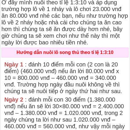
Ở đây mình nuôi theo tỉ lệ 1:3:10 và áp dụng
trường hợp lô về 1 nháy và lô chơi 23.000 vnđ
ăn 80.000 vnđ nhé các bạn, nếu như trường hợp
lô về 2 nháy hoặc nhà cái cho chúng ta ăn cao
hơn thì chúng ta sẽ ăn được dày hơn nhé, bây
giờ chúng ta sẽ xem chơi như thế này thì một
ngày lời được bao nhiêu tiền nhé.
Hướng dẫn nuôi lô song thủ theo tỉ lệ 1:3:10
Ngày 1
: đánh 10 điểm mỗi con (2 con là 20
điểm) (460.000 vnđ) nếu ăn lời 80.000 vnđ x
10 = 800.000 vnđ – 460.000 vnđ = 340.000
vnđ.
Trường hợp ngày đầu nuôi không về th
ì
chúng ta sẽ nuôi tiếp ở ngày thứ hai như sau.
Ngày 2
: đánh mỗi con 30 điểm (1.380.000
vnđ) nếu ăn sẽ lời 30×80.000 vnđ = 2.400.000
vnđ – 1.380.000 vnđ = 1.020.000 vnđ, trong 2
ngày chúng ta lời như sau 1.020.000 vnđ –
460.000 vnđ = 560.000 vnđ, như vậy mỗi ngày