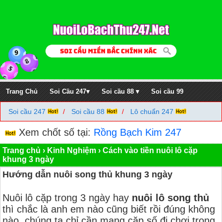
Trang Chủ
Soi Cầu 247▾
Soi cầu 88 ▾
Soi cầu 99
Soi cầu 247
Soi cầu 88
Lô chuẩn 247
Xem chốt số tại:
Rồng Bạch Kim 247
Trang chủ
›
Kinh Nghiệm
›
Cách vào tiền nuôi lô cặp
khung 3 ngày
Hướng dẫn nuôi song thủ khung 3 ngày
Nuôi lô cặp trong 3 ngày hay
nuôi lô song thủ
thì chắc là anh em nào cũng biết rồi đúng không
nào, chúng ta chỉ cần mang cặp số đi chơi trong