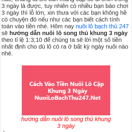
3 ngày là được, tuy nhiên có nhiều bạn bảo chơi
3 ngày thì lỗ lớn, xin thưa với các bạn không hề
có chuyện đó nếu như các bạn biết cách tính
toán vào tiền nhé. Hôm nay
nuôi lô bạch thủ 247
sẽ
hướng dẫn nuôi lô song thủ khung 3 ngày
theo tỉ lệ 1:3;10 để chúng ta sẽ lời một số tiền
nhất định cho dù lô có ra ở bất kỳ ngày nuôi nào
nhé.
hướng dẫn nuôi lô song thủ khung
3 ngày