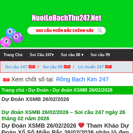
Trang Chủ
Soi Cầu 247▾
Soi cầu 88 ▾
Soi cầu 99
Soi cầu 247
Soi cầu 88
Lô chuẩn 247
Xem chốt số tại:
Rồng Bạch Kim 247
Trang chủ
›
Dự Đoán
›
Dự đoán XSMB 26/02/2026
Dự Đoán XSMB 26/02/2026
Dự đoán XSMB 26/02/2026 – Soi cầu 247 ngày 26
tháng 02 năm 2026
Dự Đoán XSMB 26/02/2026
Tham Khảo Dự
Đoán Xổ Số Miền Bắc 26
/02/2026 nhận lô đẹp