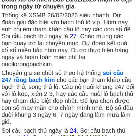
trong ngày từ chuyên gia
Thống kê XSMB 26/02/2026 siêu nhanh. Dự
đoán giải đặc biệt với bạch thủ lô vip. Hôm nay
anh chị em tham khảo cầu lô hay các con số đề.
Soi cầu bạch thủ ngày là
27.
Chào mừng các
bạn quay trở lại chuyên mục. Dự đoán kết quả
xổ số miền bắc hôm nay. Được thực hiện hàng
ngày và hoàn toàn miễn phí tại
nuoilorongbachkim.
Chuyên gia sẽ chốt số theo hệ thống
soi cầu
247 rồng bach kim
cho các bạn tham khảo cầu
bạch thủ, song thủ lô. Cầu nô nuôi khung 247 đối
với lô kép, xiên 2 3, hay các cầu nuôi lô bạch thủ
hay chạm đặc biệt đẹp nhất. Để lựa chọn được
con số may mắn cho chính mình nhé. Bộ số đầu
đuôi khung 3 ngày 6, 7 ngày đang làm mưa làm
gió.
Soi cầu bạch thủ ngày là
24
,
Soi cầu bạch thủ