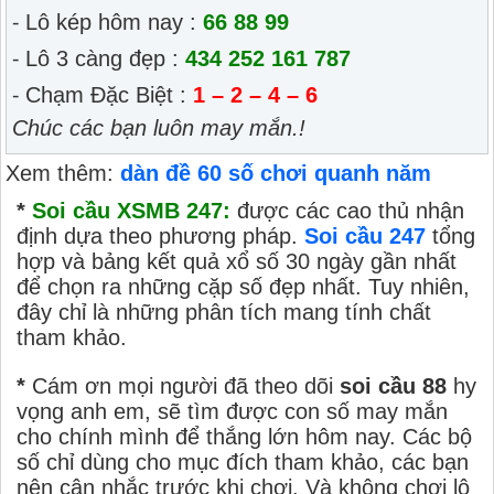
⁃ Lô kép hôm nay :
66 88 99
⁃ Lô 3 càng đẹp :
434 252 161 787
⁃ Chạm Đặc Biệt :
1 – 2 – 4 – 6
Chúc các bạn luôn may mắn.!
Xem thêm:
dàn đề 60 số chơi quanh năm
*
Soi cầu XSMB 247:
được các cao thủ nhận
định dựa theo phương pháp.
Soi cầu 247
tổng
hợp và bảng kết quả xổ số 30 ngày gần nhất
để chọn ra những cặp số đẹp nhất. Tuy nhiên,
đây chỉ là những phân tích mang tính chất
tham khảo.
*
Cám ơn mọi người đã theo dõi
soi cầu 88
hy
vọng anh em, sẽ tìm được con số may mắn
cho chính mình để thắng lớn hôm nay.
Các bộ
số chỉ dùng cho mục đích tham khảo, các bạn
nên cân nhắc trước khi chơi. Và không chơi lô