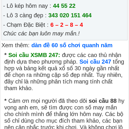
⁃ Lô kép hôm nay :
44 55 22
⁃ Lô 3 càng đẹp :
343 020 151 464
⁃ Chạm Đặc Biệt :
6 – 2 – 8 – 4
Chúc các bạn luôn may mắn.!
Xem thêm:
dàn đề 60 số chơi quanh năm
*
Soi cầu XSMB 247:
được các cao thủ nhận
định dựa theo phương pháp.
Soi cầu 247
tổng
hợp và bảng kết quả xổ số 30 ngày gần nhất
để chọn ra những cặp số đẹp nhất. Tuy nhiên,
đây chỉ là những phân tích mang tính chất
tham khảo.
*
Cám ơn mọi người đã theo dõi
soi cầu 88
hy
vọng anh em, sẽ tìm được con số may mắn
cho chính mình để thắng lớn hôm nay.
Các bộ
số chỉ dùng cho mục đích tham khảo, các bạn
nên cân nhắc trước khi chơi. Và không chơi lô