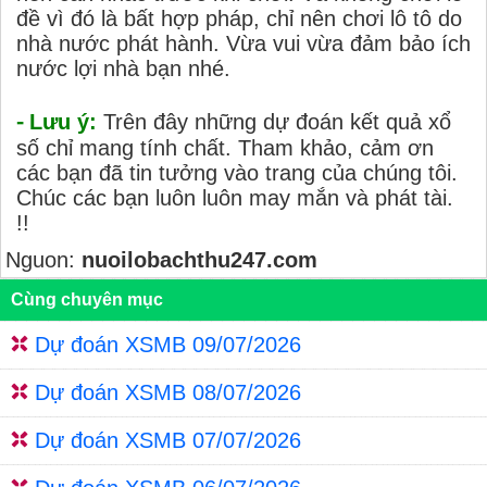
đề vì đó là bất hợp pháp, chỉ nên chơi lô tô do
nhà nước phát hành. Vừa vui vừa đảm bảo ích
nước lợi nhà bạn nhé.
⁃
Lưu ý:
Trên đây những dự đoán kết quả xổ
số chỉ mang tính chất. Tham khảo, cảm ơn
các bạn đã tin tưởng vào trang của chúng tôi.
Chúc các bạn luôn luôn may mắn và phát tài.
!!
Nguon:
nuoilobachthu247.com
Cùng chuyên mục
Dự đoán XSMB 09/07/2026
Dự đoán XSMB 08/07/2026
Dự đoán XSMB 07/07/2026