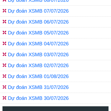
Dự đoán XSMB 08/07/2026
Dự đoán XSMB 07/07/2026
Dự đoán XSMB 06/07/2026
Dự đoán XSMB 05/07/2026
Dự đoán XSMB 04/07/2026
Dự đoán XSMB 03/07/2026
Dự đoán XSMB 02/07/2026
Dự đoán XSMB 01/08/2026
Dự đoán XSMB 31/07/2026
Dự đoán XSMB 30/07/2026