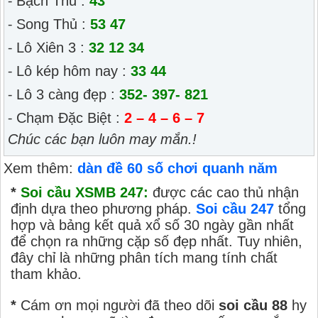
⁃ Bạch Thủ :
43
⁃ Song Thủ :
53 47
⁃ Lô Xiên 3 :
32 12 34
⁃ Lô kép hôm nay :
33 44
⁃ Lô 3 càng đẹp :
352- 397- 821
⁃ Chạm Đặc Biệt :
2 – 4 – 6 – 7
Chúc các bạn luôn may mắn.!
Xem thêm:
dàn đề 60 số chơi quanh năm
*
Soi cầu XSMB 247:
được các cao thủ nhận
định dựa theo phương pháp.
Soi cầu 247
tổng
hợp và bảng kết quả xổ số 30 ngày gần nhất
để chọn ra những cặp số đẹp nhất. Tuy nhiên,
đây chỉ là những phân tích mang tính chất
tham khảo.
*
Cám ơn mọi người đã theo dõi
soi cầu 88
hy