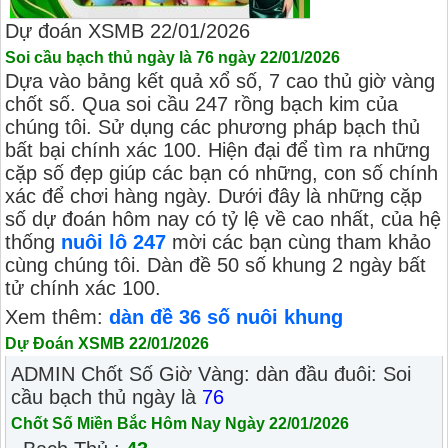
Dự đoán XSMB 22/01/2026
Soi cầu bạch thủ ngày là 76 ngày
22/01/2026
Dựa vào bảng kết quả xổ số, 7 cao thủ giờ vàng
chốt số. Qua soi cầu 247 rồng bạch kim của
chúng tôi. Sử dụng các phương pháp bạch thủ
bất bại
chính xác 100. Hiện đại để tìm ra những
cặp số đẹp giúp các bạn có những, con số chính
xác để chơi hàng ngày. Dưới đây là những cặp
số dự đoán hôm nay có tỷ lệ về cao nhất, của hệ
thống
nuôi lô 247
mời các bạn cùng tham khảo
cùng chúng tôi. Dàn đề 50 số khung 2 ngày bất
tử chính xác 100.
Xem thêm:
dàn đề 36 số nuôi khung
Dự Đoán XSMB 22/01/2026
ADMIN Chốt Số Giờ Vàng: dàn đầu đuôi: Soi
cầu bạch thủ ngày là
76
Chốt Số Miền Bắc Hôm Nay Ngày 22/01/2026