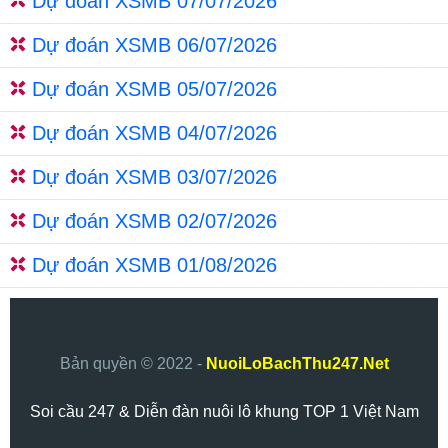
Dự đoán XSMB 07/07/2026
Dự đoán XSMB 06/07/2026
Dự đoán XSMB 05/07/2026
Dự đoán XSMB 04/07/2026
Dự đoán XSMB 03/07/2026
Dự đoán XSMB 02/07/2026
Dự đoán XSMB 01/08/2026
Bản quyền © 2022 -
NuoiLoBachThu247.Net
Soi cầu 247 & Diễn đàn nuôi lô khung TOP 1 Việt Nam