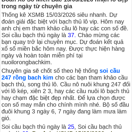
trong ngày từ chuyên gia
Thống kê XSMB 15/03/2026 siêu nhanh. Dự
đoán giải đặc biệt với bạch thủ lô vip. Hôm nay
anh chị em tham khảo cầu lô hay các con số đề.
Soi cầu bạch thủ ngày là
37.
Chào mừng các
bạn quay trở lại chuyên mục. Dự đoán kết quả
xổ số miền bắc hôm nay. Được thực hiện hàng
ngày và hoàn toàn miễn phí tại
nuoilorongbachkim.
Chuyên gia sẽ chốt số theo hệ thống
soi cầu
247 rồng bach kim
cho các bạn tham khảo cầu
bạch thủ, song thủ lô. Cầu nô nuôi khung 247 đối
với lô kép, xiên 2 3, hay các cầu nuôi lô bạch thủ
hay chạm đặc biệt đẹp nhất. Để lựa chọn được
con số may mắn cho chính mình nhé. Bộ số đầu
đuôi khung 3 ngày 6, 7 ngày đang làm mưa làm
gió.
Soi cầu bạch thủ ngày là
25
,
Soi cầu bạch thủ