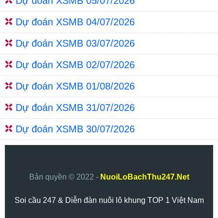
Dự đoán XSMB 05/07/2026
Dự đoán XSMB 04/07/2026
Dự đoán XSMB 03/07/2026
Dự đoán XSMB 02/07/2026
Dự đoán XSMB 01/08/2026
Dự đoán XSMB 31/07/2026
Dự đoán XSMB 30/07/2026
Bản quyền © 2022 -
NuoiLoBachThu247.Net
Soi cầu 247 & Diễn đàn nuôi lô khung TOP 1 Việt Nam