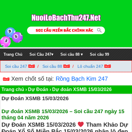
Trang Chủ
Soi Cầu 247▾
Soi cầu 88 ▾
Soi cầu 99
Soi cầu 247
Soi cầu 88
Lô chuẩn 247
Xem chốt số tại:
Rồng Bạch Kim 247
Trang chủ
›
Dự Đoán
›
Dự đoán XSMB 15/03/2026
Dự Đoán XSMB 15/03/2026
Dự đoán XSMB 15/03/2026 – Soi cầu 247 ngày 15
tháng 04 năm 2026
Dự Đoán XSMB 15/03/2026
Tham Khảo Dự
Đoán Xổ Số Miền Bắc 15/03
/2026 nhận lô đẹp