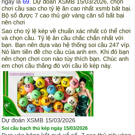
ngày là
69
.
Dự đoán XSMB 15/03/2026, chọn
chơi cầu sao cho tỷ lệ ăn cao nhất xsmb bất bại.
Bộ số được 7 cao thủ giờ vàng căn số bất bại
nên chơi
Sao cho tỷ lệ kép về chuẩn xác nhất có thể chơi
và chọn cầu. Tỷ lệ ăn cầu chắc chắn nhất với
bạn. Bạn nên dựa vào hệ thống soi cầu 247 víp.
Nó làm tiền đề cho cầu của anh em. Khi đó bạn
nên chọn chơi con nào tùy thích bạn. Chúc anh
em chơi cầu thắng đó với cầu lô kép này.
Dự đoán XSMB 15/03/2026
Soi cầu bạch thủ kép ngày
15/03/2026