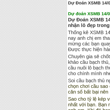
Dự Đoán XSMB 14/0
Dự đoán XSMB 14/03
Dự Đoán XSMB 14
nhận lô đẹp trong
Thống kê XSMB 14/0
nay anh chị em tha
mừng các bạn quay
Được thực hiện hàn
Chuyên gia sẽ chố
khảo cầu bạch thủ, 
cầu nuôi lô bạch t
cho chính mình nhé
Soi cầu bạch thủ n
chọn chơi cầu sao 
căn số bất bại nên
Sao cho tỷ lệ kép 
nhất với bạn. Bạn 