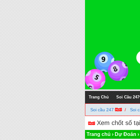
Trang Chủ
Soi Cầu 247
Soi cầu 247
Soi 
Xem chốt số tạ
Trang chủ
›
Dự Đoán