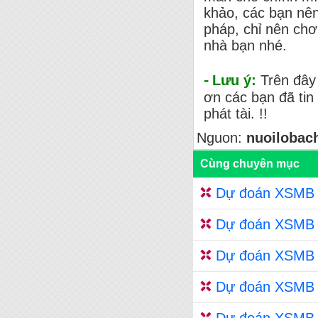
khảo, các bạn nên
pháp, chỉ nên chơ
nhà bạn nhé.
⁃
Lưu ý:
Trên đây
ơn các bạn đã tin
phát tài. !!
Nguon:
nuoilobac
Cùng chuyên mục
Dự đoán XSMB 
Dự đoán XSMB 
Dự đoán XSMB 
Dự đoán XSMB 
Dự đoán XSMB 