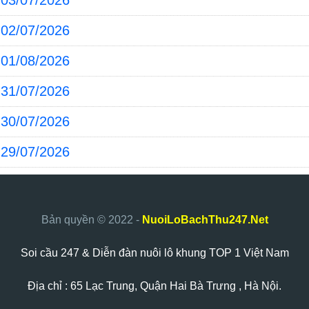
02/07/2026
01/08/2026
31/07/2026
30/07/2026
29/07/2026
Bản quyền © 2022 -
NuoiLoBachThu247.Net
Soi cầu 247 & Diễn đàn nuôi lô khung TOP 1 Việt Nam
Địa chỉ : 65 Lạc Trung, Quận Hai Bà Trưng , Hà Nội.