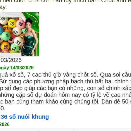
 nên chọn chơi con nào tùy thích bạn. Chúc anh 
ày.
03/2026
 ngày
14/03/2026
uả xổ số, 7 cao thủ giờ vàng chốt số. Qua soi cầ
 Sử dụng các phương pháp bạch thủ bất bại
chính 
p số đẹp giúp các bạn có những, con số chính xá
những cặp số dự đoán hôm nay có tỷ lệ về cao nhấ
c bạn cùng tham khảo cùng chúng tôi. Dàn đề 50 
00.
 36 số nuôi khung
2026