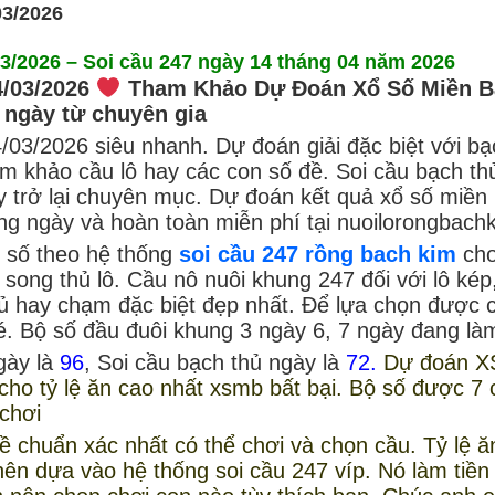
3/2026
/2026 – Soi cầu 247 ngày 14 tháng 04 năm 2026
/03/2026
Tham Khảo Dự Đoán Xổ Số Miền B
 ngày từ chuyên gia
3/2026 siêu nhanh. Dự đoán giải đặc biệt với bạc
m khảo cầu lô hay các con số đề. Soi cầu bạch th
 trở lại chuyên mục. Dự đoán kết quả xổ số miền
g ngày và hoàn toàn miễn phí tại nuoilorongbach
t số theo hệ thống
soi cầu 247 rồng bach kim
ch
song thủ lô. Cầu nô nuôi khung 247 đối với lô kép,
hủ hay chạm đặc biệt đẹp nhất. Để lựa chọn được
. Bộ số đầu đuôi khung 3 ngày 6, 7 ngày đang là
gày là
96
,
Soi cầu bạch thủ ngày là
72
.
Dự đoán X
cho tỷ lệ ăn cao nhất xsmb bất bại. Bộ số được 7 
 chơi
về chuẩn xác nhất có thể chơi và chọn cầu. Tỷ lệ 
nên dựa vào hệ thống soi cầu 247 víp. Nó làm tiền