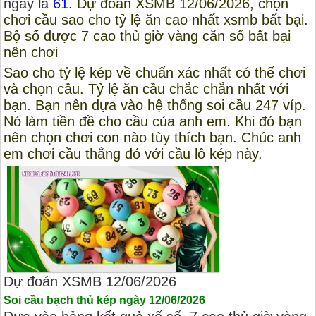
ngày là
61
.
Dự đoán XSMB 12/06/2026, chọn
chơi cầu sao cho tỷ lệ ăn cao nhất xsmb bất bại.
Bộ số được 7 cao thủ giờ vàng căn số bất bại
nên chơi
Sao cho tỷ lệ kép về chuẩn xác nhất có thể chơi
và chọn cầu. Tỷ lệ ăn cầu chắc chắn nhất với
bạn. Bạn nên dựa vào hệ thống soi cầu 247 víp.
Nó làm tiền đề cho cầu của anh em. Khi đó bạn
nên chọn chơi con nào tùy thích bạn. Chúc anh
em chơi cầu thắng đó với cầu lô kép này.
Dự đoán XSMB 12/06/2026
Soi cầu bạch thủ kép ngày 12
/06/2026