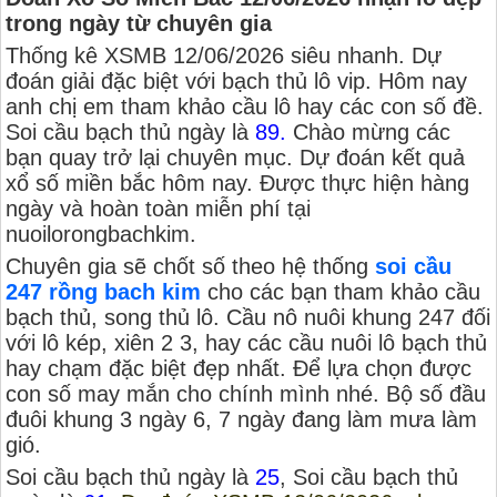
trong ngày từ chuyên gia
Thống kê XSMB 12/06/2026 siêu nhanh. Dự
đoán giải đặc biệt với bạch thủ lô vip. Hôm nay
anh chị em tham khảo cầu lô hay các con số đề.
Soi cầu bạch thủ ngày là
89.
Chào mừng các
bạn quay trở lại chuyên mục. Dự đoán kết quả
xổ số miền bắc hôm nay. Được thực hiện hàng
ngày và hoàn toàn miễn phí tại
nuoilorongbachkim.
Chuyên gia sẽ chốt số theo hệ thống
soi cầu
247 rồng bach kim
cho các bạn tham khảo cầu
bạch thủ, song thủ lô. Cầu nô nuôi khung 247 đối
với lô kép, xiên 2 3, hay các cầu nuôi lô bạch thủ
hay chạm đặc biệt đẹp nhất. Để lựa chọn được
con số may mắn cho chính mình nhé. Bộ số đầu
đuôi khung 3 ngày 6, 7 ngày đang làm mưa làm
gió.
Soi cầu bạch thủ ngày là
25
,
Soi cầu bạch thủ