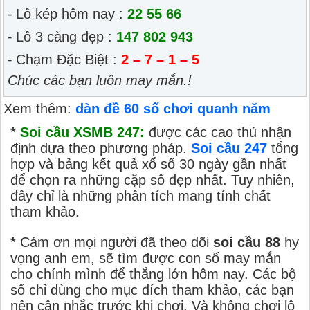
⁃ Lô kép hôm nay :
22 55 66
⁃ Lô 3 càng đẹp :
147 802 943
⁃ Chạm Đặc Biệt :
2 – 7 – 1 – 5
Chúc các bạn luôn may mắn.!
Xem thêm:
dàn đề 60 số chơi quanh năm
*
Soi cầu XSMB 247:
được các cao thủ nhận
định dựa theo phương pháp.
Soi cầu 247
tổng
hợp và bảng kết quả xổ số 30 ngày gần nhất
để chọn ra những cặp số đẹp nhất. Tuy nhiên,
đây chỉ là những phân tích mang tính chất
tham khảo.
*
Cám ơn mọi người đã theo dõi
soi cầu 88
hy
vọng anh em, sẽ tìm được con số may mắn
cho chính mình để thắng lớn hôm nay.
Các bộ
số chỉ dùng cho mục đích tham khảo, các bạn
nên cân nhắc trước khi chơi. Và không chơi lô