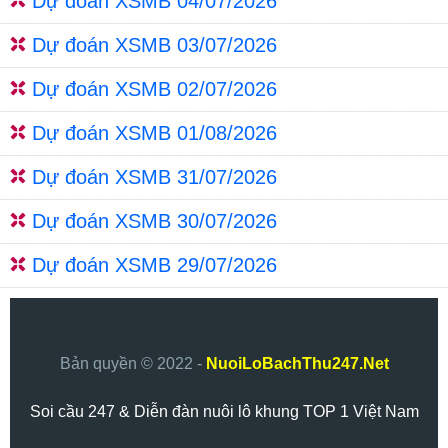
Dự đoán XSMB 04/07/2026
Dự đoán XSMB 03/07/2026
Dự đoán XSMB 02/07/2026
Dự đoán XSMB 01/08/2026
Dự đoán XSMB 31/07/2026
Dự đoán XSMB 30/07/2026
Dự đoán XSMB 29/07/2026
Bản quyền © 2022 -
NuoiLoBachThu247.Net
Soi cầu 247 & Diễn đàn nuôi lô khung TOP 1 Việt Nam