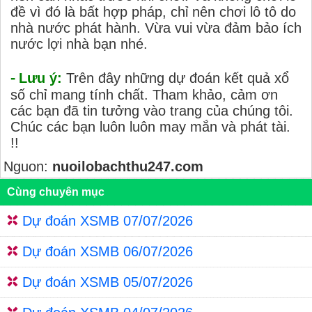
đề vì đó là bất hợp pháp, chỉ nên chơi lô tô do
nhà nước phát hành. Vừa vui vừa đảm bảo ích
nước lợi nhà bạn nhé.
⁃
Lưu ý:
Trên đây những dự đoán kết quả xổ
số chỉ mang tính chất. Tham khảo, cảm ơn
các bạn đã tin tưởng vào trang của chúng tôi.
Chúc các bạn luôn luôn may mắn và phát tài.
!!
Nguon:
nuoilobachthu247.com
Cùng chuyên mục
Dự đoán XSMB 07/07/2026
Dự đoán XSMB 06/07/2026
Dự đoán XSMB 05/07/2026