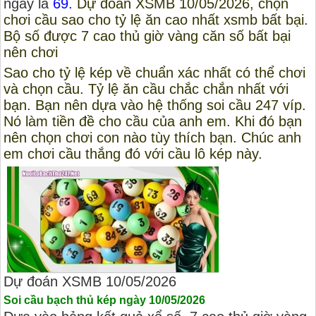
ngày là
69
.
Dự đoán XSMB 10/05/2026, chọn
chơi cầu sao cho tỷ lệ ăn cao nhất xsmb bất bại.
Bộ số được 7 cao thủ giờ vàng căn số bất bại
nên chơi
Sao cho tỷ lệ kép về chuẩn xác nhất có thể chơi
và chọn cầu. Tỷ lệ ăn cầu chắc chắn nhất với
bạn. Bạn nên dựa vào hệ thống soi cầu 247 víp.
Nó làm tiền đề cho cầu của anh em. Khi đó bạn
nên chọn chơi con nào tùy thích bạn. Chúc anh
em chơi cầu thắng đó với cầu lô kép này.
Dự đoán XSMB 10/05/2026
Soi cầu bạch thủ kép ngày 1
0/05/2026