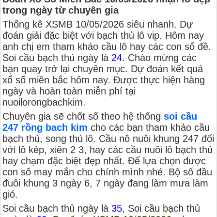
trong ngày từ chuyên gia
Thống kê XSMB 10/05/2026 siêu nhanh. Dự
đoán giải đặc biệt với bạch thủ lô vip. Hôm nay
anh chị em tham khảo cầu lô hay các con số đề.
Soi cầu bạch thủ ngày là
24.
Chào mừng các
bạn quay trở lại chuyên mục. Dự đoán kết quả
xổ số miền bắc hôm nay. Được thực hiện hàng
ngày và hoàn toàn miễn phí tại
nuoilorongbachkim.
Chuyên gia sẽ chốt số theo hệ thống
soi cầu
247 rồng bach kim
cho các bạn tham khảo cầu
bạch thủ, song thủ lô. Cầu nô nuôi khung 247 đối
với lô kép, xiên 2 3, hay các cầu nuôi lô bạch thủ
hay chạm đặc biệt đẹp nhất. Để lựa chọn được
con số may mắn cho chính mình nhé. Bộ số đầu
đuôi khung 3 ngày 6, 7 ngày đang làm mưa làm
gió.
Soi cầu bạch thủ ngày là
35
,
Soi cầu bạch thủ