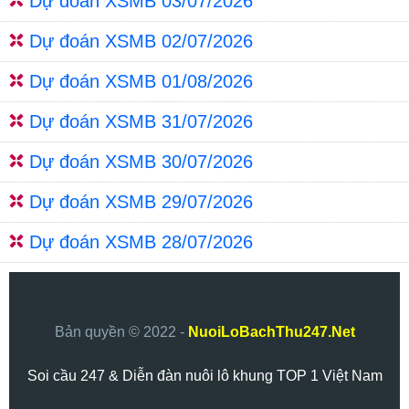
Dự đoán XSMB 03/07/2026
Dự đoán XSMB 02/07/2026
Dự đoán XSMB 01/08/2026
Dự đoán XSMB 31/07/2026
Dự đoán XSMB 30/07/2026
Dự đoán XSMB 29/07/2026
Dự đoán XSMB 28/07/2026
Bản quyền © 2022 -
NuoiLoBachThu247.Net
Soi cầu 247 & Diễn đàn nuôi lô khung TOP 1 Việt Nam