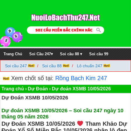
Trang Chủ
Soi Cầu 247▾
Soi cầu 88 ▾
Soi cầu 99
Soi cầu 247
Soi cầu 88
Lô chuẩn 247
Xem chốt số tại:
Rồng Bạch Kim 247
Trang chủ
›
Dự Đoán
›
Dự đoán XSMB 10/05/2026
Dự Đoán XSMB 10/05/2026
Dự đoán XSMB 10/05/2026 – Soi cầu 247 ngày 10
tháng 05 năm 2026
Dự Đoán XSMB 10/05/2026
Tham Khảo Dự
Đoán Xổ Số Miền Bắc 10/05
/2026 nhận lô đẹp