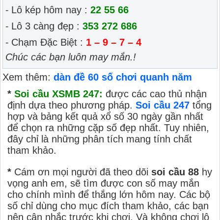
⁃ Lô kép hôm nay :
22 55 66
⁃ Lô 3 càng đẹp :
353 272 686
⁃ Chạm Đặc Biệt :
1 – 9 – 7 – 4
Chúc các bạn luôn may mắn.!
Xem thêm:
dàn đề 60 số chơi quanh năm
*
Soi cầu XSMB 247:
được các cao thủ nhận
định dựa theo phương pháp.
Soi cầu 247
tổng
hợp và bảng kết quả xổ số 30 ngày gần nhất
để chọn ra những cặp số đẹp nhất. Tuy nhiên,
đây chỉ là những phân tích mang tính chất
tham khảo.
*
Cám ơn mọi người đã theo dõi
soi cầu 88
hy
vọng anh em, sẽ tìm được con số may mắn
cho chính mình để thắng lớn hôm nay.
Các bộ
số chỉ dùng cho mục đích tham khảo, các bạn
nên cân nhắc trước khi chơi. Và không chơi lô