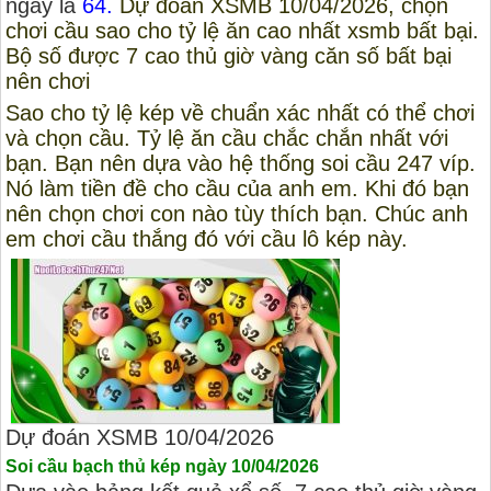
ngày là
64
.
Dự đoán XSMB 10/04/2026, chọn
chơi cầu sao cho tỷ lệ ăn cao nhất xsmb bất bại.
Bộ số được 7 cao thủ giờ vàng căn số bất bại
nên chơi
Sao cho tỷ lệ kép về chuẩn xác nhất có thể chơi
và chọn cầu. Tỷ lệ ăn cầu chắc chắn nhất với
bạn. Bạn nên dựa vào hệ thống soi cầu 247 víp.
Nó làm tiền đề cho cầu của anh em. Khi đó bạn
nên chọn chơi con nào tùy thích bạn. Chúc anh
em chơi cầu thắng đó với cầu lô kép này.
Dự đoán XSMB 10/04/2026
Soi cầu bạch thủ kép ngày
10/04/2026