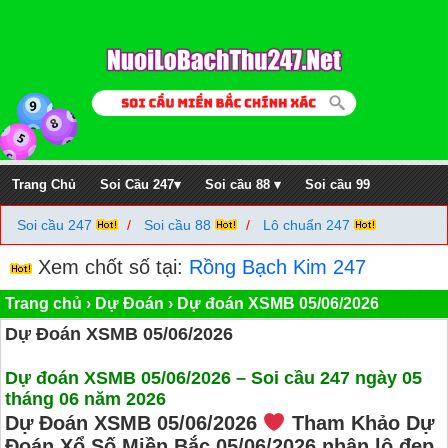
Trang Chủ
Soi Cầu 247▾
Soi cầu 88 ▾
Soi cầu 99
Soi cầu 247
Soi cầu 88
Lô chuẩn 247
Xem chốt số tại:
Rồng Bạch Kim 247
Trang chủ
›
Dự Đoán
›
Dự đoán XSMB 05/06/2026
Dự Đoán XSMB 05/06/2026
Dự đoán XSMB 05/06/2026 – Soi cầu 247 ngày 05
tháng 06 năm 2026
Dự Đoán XSMB 05/06/2026
Tham Khảo Dự
Đoán Xổ Số Miền Bắc 05/06
/2026 nhận lô đẹp