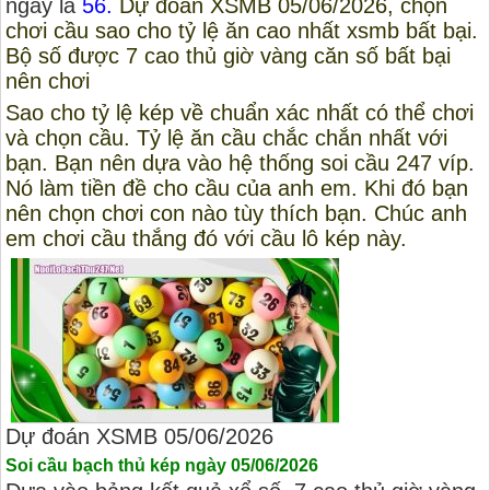
ngày là
56
.
Dự đoán XSMB 05/06/2026, chọn
chơi cầu sao cho tỷ lệ ăn cao nhất xsmb bất bại.
Bộ số được 7 cao thủ giờ vàng căn số bất bại
nên chơi
Sao cho tỷ lệ kép về chuẩn xác nhất có thể chơi
và chọn cầu. Tỷ lệ ăn cầu chắc chắn nhất với
bạn. Bạn nên dựa vào hệ thống soi cầu 247 víp.
Nó làm tiền đề cho cầu của anh em. Khi đó bạn
nên chọn chơi con nào tùy thích bạn. Chúc anh
em chơi cầu thắng đó với cầu lô kép này.
Dự đoán XSMB 05/06/2026
Soi cầu bạch thủ kép ngày 05
/06/2026