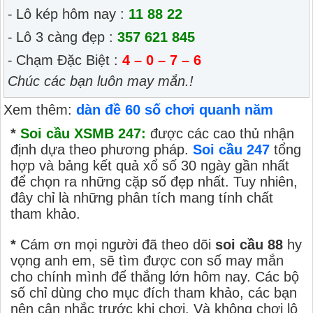
⁃ Lô kép hôm nay :
11 88 22
⁃ Lô 3 càng đẹp :
357 621 845
⁃ Chạm Đặc Biệt :
4 – 0 – 7 – 6
Chúc các bạn luôn may mắn.!
Xem thêm:
dàn đề 60 số chơi quanh năm
*
Soi cầu XSMB 247:
được các cao thủ nhận
định dựa theo phương pháp.
Soi cầu 247
tổng
hợp và bảng kết quả xổ số 30 ngày gần nhất
để chọn ra những cặp số đẹp nhất. Tuy nhiên,
đây chỉ là những phân tích mang tính chất
tham khảo.
*
Cám ơn mọi người đã theo dõi
soi cầu 88
hy
vọng anh em, sẽ tìm được con số may mắn
cho chính mình để thắng lớn hôm nay.
Các bộ
số chỉ dùng cho mục đích tham khảo, các bạn
nên cân nhắc trước khi chơi. Và không chơi lô