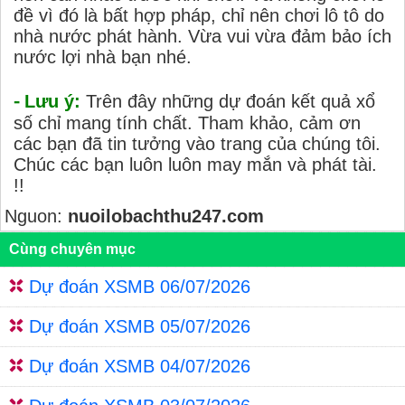
đề vì đó là bất hợp pháp, chỉ nên chơi lô tô do
nhà nước phát hành. Vừa vui vừa đảm bảo ích
nước lợi nhà bạn nhé.
⁃
Lưu ý:
Trên đây những dự đoán kết quả xổ
số chỉ mang tính chất. Tham khảo, cảm ơn
các bạn đã tin tưởng vào trang của chúng tôi.
Chúc các bạn luôn luôn may mắn và phát tài.
!!
Nguon:
nuoilobachthu247.com
Cùng chuyên mục
Dự đoán XSMB 06/07/2026
Dự đoán XSMB 05/07/2026
Dự đoán XSMB 04/07/2026